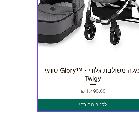
עגלה משולבת גלורי - ™Glory טוויגי
תצוגה מהירה
Twigy
מחיר
לקניה מהירה!