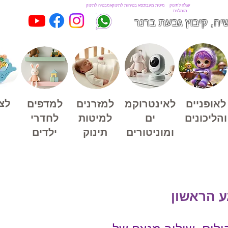
עגלה לתינוק
מיטת מעבר
כסא בטיחות לתינוק
אמבטיה לתינוק
מומלצת
יה, קיבוץ גבעת ברנר
לצ
לאופניים
לאינטרוקמ
למזרנים
למדפים
והליכונים
ים
למיטות
לחדרי
ומוניטורים
תינוק
ילדים
ע הראשון