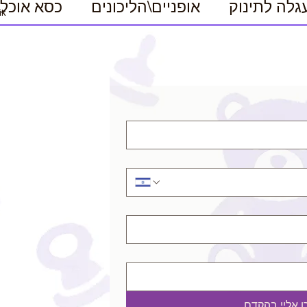
גלה לתינוק
אופניים\הליכונים
כסא אוכל
ik
רו אליי בהקדם