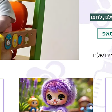
נו, לחצו
סאפ
ם שלנו