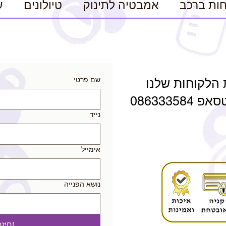
ות ברכב
אמבטיה לתינוק
טיולונים
ע
שם פרטי
 הלקוחות שלנו
0863335
נייד
אימייל
נושא הפנייה
!חיז