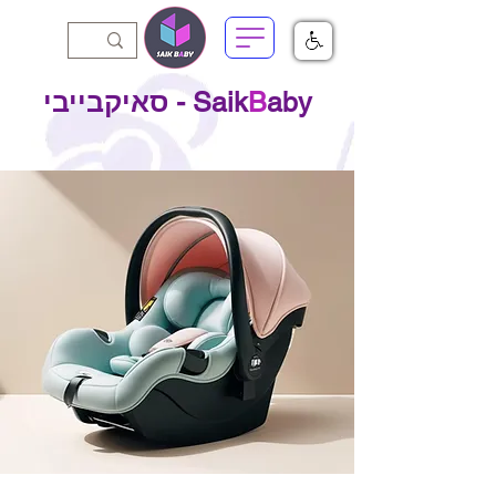
aby - סאיקבייבי
B
Saik