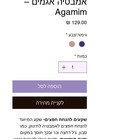
אמבטיה אגמים –
Agamim
מחיר
גימור\צבע
*
כמות
*
הוספה לסל
לקנייה מהירה
שקעים להנחת חפצים-
שקע המיועד
להנחת חפצים לאמבטיה לתינוק, כמו
סבון, ג’ל רחצה וכו’ ובכך חוסך במקום
ידיים חופשיות-
מקום יעודי להצבת ראש