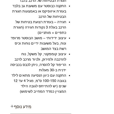
חגורת הבטיחות של הרכב בלבד
התקנה כבוסטר עם משענת גב בלבד
בעזרת איזופיקס או באמצעות חגורת
הבטיחות של הרכב
חגירה – בעזרת רצועת בטיחות של
הרכב בעלת 3 נקודות חגירה (חגורת
כתפיים + מותניים)
עיצוב ידידותי – מושב הבוסטר מרופד
ונוח, בעל משענות ידיים נוחות וכיס
רשת בצד המושב
עיצוב קומפקטי, קל משקל, נוח
להרכבה ולפירוק, ולניוד מרכב לרכב
הריפוד קל להסרה, ניתן לכבס בכביסה
ידנית ב-30 מעלות
התקנה עם כיוון הנסיעה מתאים לילד
בגובה 100-150 ס”מ, מגיל 4 עד 12
שנים (יש להתייחס לגובה הילד
המצויין כמדד המחייב לשימוש)
מידע נוסף