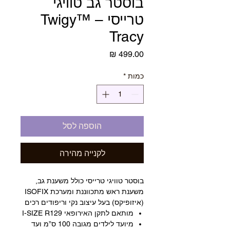
בוסטר גב טוויגי
טרייסי – ™Twigy
Tracy
מחיר
כמות
*
הוספה לסל
לקנייה מהירה
בוסטר טוויגי טרייסי כולל משענת גב,
משענת ראש מתכווננת ומערכת ISOFIX
(איזופיקס) בעל עיצוב נקי וריפודים רכים
מותאם לתקן האירופאי I-SIZE R129
מיועד לילדים מגובה 100 ס”מ ועד