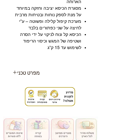
הארוחה
מסגרת הכיסא יציבה וחזקה במיוחד
על מנת לספק נוחות ובטיחות מרבית
מערכת קיפול קלילה ופשוטה – ע”י
לחיצה על שני כפתורים בלבד
הכיסא קל ונוח לניקוי על ידי הסרה
ושטיפה של המגש וכיסוי הריפוד
לשימוש עד 15 ק”ג
מפרט טכני
גיל :מיועד לילד מגיל 6 חודשים
המסוגל לשבת בכוחות עצמו ועד גיל
36 חודשים או משקל של 15 ק”ג
מידות : 54.6 (ר) 104 (ג) 83.8 (ע)
ס”מ
משקל המוצר :10.5 ק”ג