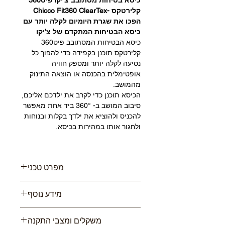
קלירטקס -
Chicco Fit360 ClearTex
הפכו את שגרת היומיום לקלה יותר עם
כיסא הבטיחות המתקדם של צ’יקו
כיסא הבטיחות המסתובב פיט360
קלירטקס תוכנן בקפידה כדי להפוך כל
נסיעה לקלה יותר ומספק חוויה
אופטימלית בהכנסה או הוצאה התינוק
מהמושב.
הכיסא תוכנן כדי לקרב את ילדכם אליכם,
סיבוב המושב ב- 360° ביד אחת מאפשר
להכניס ולהוציא את ילדך בקלות ובנוחות
ולחגור אותו במהירות בכיסא.
מפרט טכני
גיל :גיל: מגיל לידה ועד 6 שנים
מידע נוסף
ממשקל 1.8 ק”ג ועד 29.5 ק”ג או גובה
מקסימלי 125 ס”מ. התקנה נגד כיוון
כיסא מסתובב –
סיבוב המושב ב-
הנסיעה (לילדים במשקל 1.8 ק”ג עד
משקלים ומצבי התקנה
360° ביד אחת מאפשר בקלות לחגור