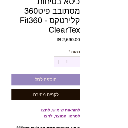
כיסא בטיחות
מסתובב פיט360
קלירטקס - Fit360
ClearTex
מחיר
כמות
*
הוספה לסל
לקנייה מהירה
להוראות שימוש, לחצו
לסרטון המוצר, לחצו
כיסא בטיחות מסתובב צ'יקו פיט360