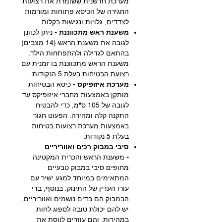
מערכת חדשנית ששומרת את רצועות
החגירה של הכיסא פתוחות ומורמות
לצדדים, גלויות ונגישות בקלות.
משענת ראש מתכווננת -
ניתן לכוונן
לגובה את משענת הראש (14 מצבים)
בהתאם לגדילה ולהתפתחות הילד.
משענת הראש מתכווננת בו זמנית עם
רצועת הבטיחות בעלת 5 הנקודות.
מערכת איזופיקס -
כיסא הבטיחות
מותקן באמצעות מחברי איזופיקס עד
לגובה של 105 ס"מ, כדי להבטיח
התקנה קלה ומהירה. הפעוט חגור
באמצעות מערכת רצועות בטיחות
בעלת 5 נקודות.
סיבי במבוק רכים ואווריריים
-
משענת הראש והכרית המקטינה
מחופים סיבי במבוק טבעיים
המתאימים במיוחד למגע ישיר עם
עורו העדין של התינוק. בנוסף, בדי
הבמבוק הם בדים נושמים ואווריריים,
יש להם יכולת טובה לספוג לחות
במהירות, והם עוזרים לווסת את