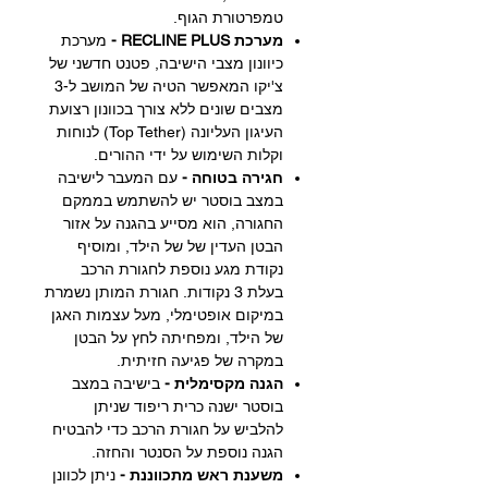
טמפרטורת הגוף.
מערכת RECLINE PLUS -
מערכת
כיוונון מצבי הישיבה, פטנט חדשני של
צ'יקו המאפשר הטיה של המושב ל-3
מצבים שונים ללא צורך בכוונון רצועת
העיגון העליונה (Top Tether) לנוחות
וקלות השימוש על ידי ההורים.
חגירה בטוחה -
עם המעבר לישיבה
במצב בוסטר יש להשתמש בממקם
החגורה, הוא מסייע בהגנה על אזור
הבטן העדין של של הילד, ומוסיף
נקודת מגע נוספת לחגורת הרכב
בעלת 3 נקודות. חגורת המותן נשמרת
במיקום אופטימלי, מעל עצמות האגן
של הילד, ומפחיתה לחץ על הבטן
במקרה של פגיעה חזיתית.
הגנה מקסימלית -
בישיבה במצב
בוסטר ישנה כרית ריפוד שניתן
להלביש על חגורת הרכב כדי להבטיח
הגנה נוספת על הסנטר והחזה.
משענת ראש מתכווננת -
ניתן לכוונן