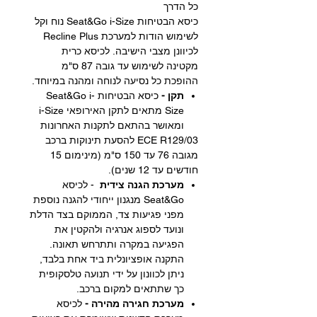
כל הדרך
כיסא הבטיחות Seat&Go i-Size נוח וקל
לשימוש הודות למערכת Recline Plus
לכיוונן מצבי הישיבה. לכיסא כרית
מקטינה לשימוש עד גובה 87 ס"מ
ההופכת כל נסיעה לנוחה ומהנה במיוחד.
תקן -
כיסא הבטיחות Seat&Go i-
Size מתאים לתקן האירופאי i-Size
ומאושר בהתאם לתקנות האחרונות
ECE R129/03 להסעת תינוקות ברכב
מגובה 76 עד 150 ס"מ (מינימום 15
חודשים עד 12 שנים).
מערכת הגנה צידית
- לכיסא
Seat&Go מנגנון ייחודי להגנה נוספת
מפני פגיעות צד, הממוקם בצד הדלת
ונועד לספוג אנרגיה ולהקטין את
הפגיעה במקרה ותתרחש תאונה.
התקנה אופציונלית ביד אחת בלבד,
ניתן לכוונון על ידי תנועה טלסקופית
כך שתתאים למקום ברכב.
מערכת חגירה מהירה -
לכיסא