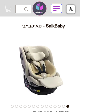
SaikBaby - סאיקבייבי