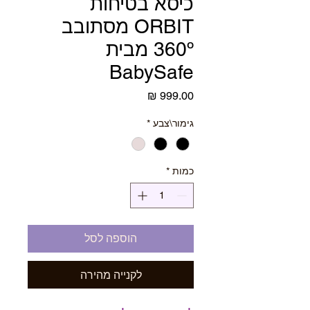
כיסא בטיחות
ORBIT מסתובב
360º מבית
BabySafe
מחיר
גימור\צבע
*
כמות
*
הוספה לסל
לקנייה מהירה