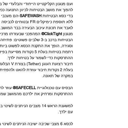
ועם מנגנון הקליקטייט הייחודי והבלעדי של ב
להפוך את מושב הבטיחות לכיוון התנועה ככל
בדי כסא הבטיחות
SAFEWASH
-הם מעכבי ב
ללא תוספת כימיקלים FR ובטוחי
לאבד את תכונת עיכוב הבעירה בבד המושב.
מנגנון
ClickTight®
המהפכני שבעזרתו מרכי
הבטיחות ברכב ב-3 שלבים פשוטים:
וסגירה, הופך את התקנת הכסא לפשוט ביותר
רתמת בטיחות בעלת 5 נקודות מסי
ההתרסקות כדי לשמור על בטיחות ילדך.
בעלת 2 נקודות חיבור עוזרת להאט ולהפ
במקרה של תאונה.
הבסיס עם טכנולוגיית
SAFECELL®
עוזר לה
ההתרסקות ומרחיק את ילדכם מהמושב שמול
למשענת הראש 14 מצבים הניתנים לשי
עם ילדך.
לכסא 6 מצבי שכיבה ישיבה הניתנים לשינוי בקלות.