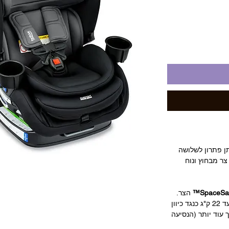
תן פתרון לשלושה
(רוחב הכסא 43 ס"מ) , צר מבחוץ ונוח
SpaceSav
הצר.
במושב בטיחות זה אפשר להסיעה את ילדך עד 22 ק"ג כנגד כיוון
 עוד יותר (הנסיעה