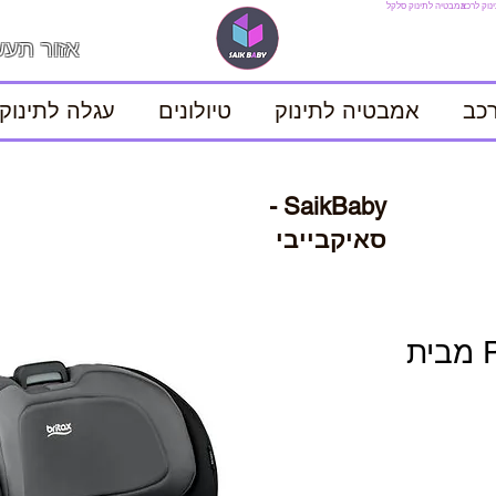
נוק לרכב
אמבטיה לתינוק
סלקל
אזור תעש
כב
אמבטיה לתינוק
טיולונים
עגלה לתינוק
SaikBaby -
סאיקבייבי
כסא בטיחות POPLAR מבית