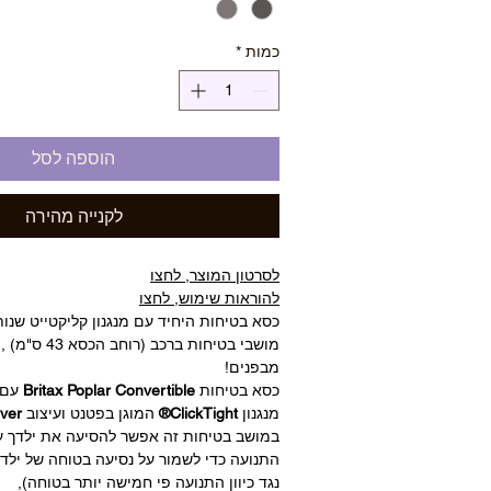
כמות
*
הוספה לסל
לקנייה מהירה
לסרטון המוצר, לחצו
להוראות שימוש, לחצו
כסא בטיחות היחיד עם מנגנון קליקטייט שנו
מושבי בטיחות ברכב 
מבפנים!
כסא בטיחות
Britax Poplar Convertible
עם
מנגנון
ClickTight®
המוגן בפטנט ועיצוב
er™
התנועה כדי לשמור על נסיעה בטוחה של ילדך
נגד כיוון התנועה פי חמישה יותר בטוחה),