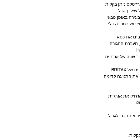
רייטקס ניתן בקלות
 שילדך גדל.
עירה באופן טבעי
ם לכביסה וייבוש במכונה בלי
בים את כסא
 פתיחה, העברת החגורה
!
יעת בפיזור שווה של אנרגיית
חיבור רצועת העוגן (Tether) בצורת V הבלעדית של BRITAX
חית את התנועה קדימה
רחיק את אנרגיית
ו .
נוי ביד אחת כדי לגדול