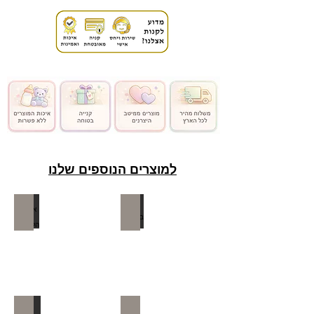
גיל: מגיל לידה
מידות: 85 (ר) 50 (ג) 85 (ע) ס”מ
משקל: 2.7 ק”ג
למוצרים הנוספים שלנו
כיסא בטיחות לתינוק
אופניים / הליכונים