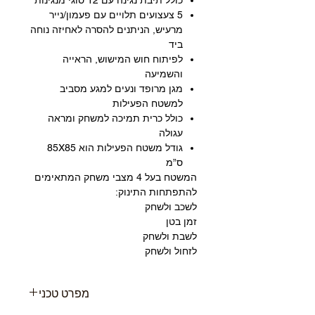
5 צעצועים תלויים עם פעמון/נייר
מרעיש, הניתנים להסרה לאחיזה נוחה
ביד
לפיתוח חוש המישוש, הראייה
והשמיעה
מגן מרופד ונעים למגע מסביב
למשטח הפעילות
כולל כרית תמיכה למשחק ומראה
עגולה
גודל משטח הפעילות הוא 85X85
ס”מ
המשטח בעל 4 מצבי משחק המתאימים
להתפתחות התינוק:
לשכב ולשחק
זמן בטן
לשבת ולשחק
לזחול ולשחק
מפרט טכני