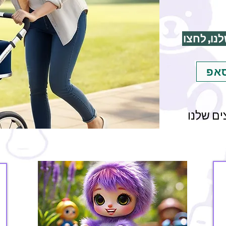
נו, לחצו
סאפ
ם שלנו