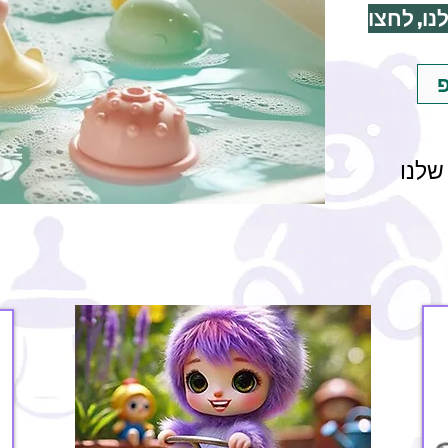
נו, לחצו
פ
שלנו